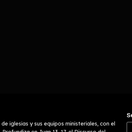
S
de iglesias y sus equipos ministeriales, con el
. Profundiza en Juan 13–17, el Discurso del