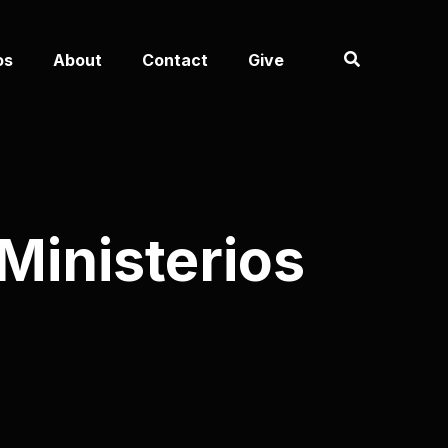
os
About
Contact
Give
Ministerios